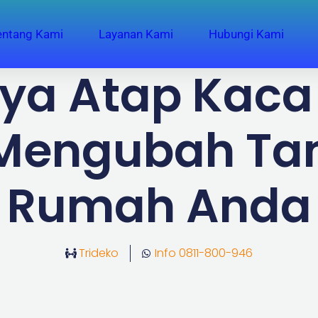
entang Kami
Layanan Kami
Hubungi Kami
aya Atap Kaca
Mengubah Ta
Rumah Anda
Trideko
Info 0811-800-946