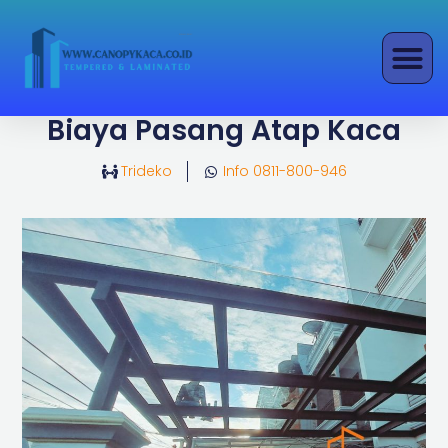
Lewati
ke
konten
Biaya Pasang Atap Kaca
Trideko
Info 0811-800-946