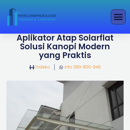
Lewati
ke
konten
Aplikator Atap Solarflat
Solusi Kanopi Modern
yang Praktis
Trideko
Info 0811-800-946