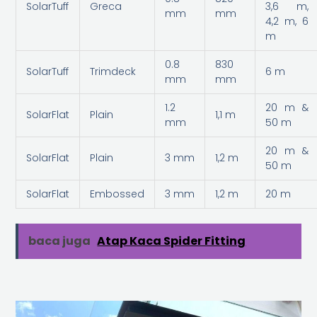
SolarTuff
Greca
3,6 m,
mm
mm
4,2 m, 6
m
0.8
830
SolarTuff
Trimdeck
6 m
mm
mm
1.2
20 m &
SolarFlat
Plain
1,1 m
mm
50 m
20 m &
SolarFlat
Plain
3 mm
1,2 m
50 m
SolarFlat
Embossed
3 mm
1,2 m
20 m
baca juga
Atap Kaca Spider Fitting