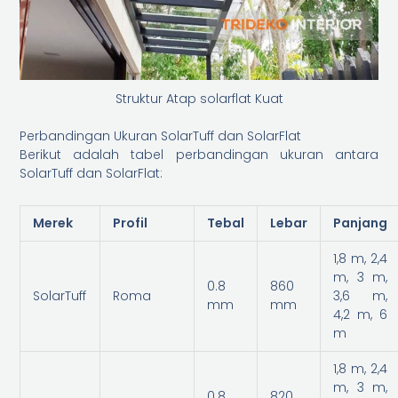
Struktur Atap solarflat Kuat
Perbandingan Ukuran SolarTuff dan SolarFlat
Berikut adalah tabel perbandingan ukuran antara
SolarTuff dan SolarFlat:
Merek
Profil
Tebal
Lebar
Panjang
1,8 m, 2,4
m, 3 m,
0.8
860
SolarTuff
Roma
3,6 m,
mm
mm
4,2 m, 6
m
1,8 m, 2,4
m, 3 m,
0.8
820