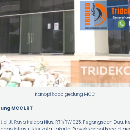
Kanopi kaca gedung MCC
edung MCC LRT
i Jl. Raya Kelapa Nias, RT.1/RW.025, Pegangsaan Dua, Ke
an infrastruktur kota Jakarta. Proyek kanopi kaca di ge