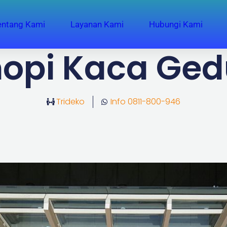
entang Kami
Layanan Kami
Hubungi Kami
opi Kaca Ge
Trideko
Info 0811-800-946