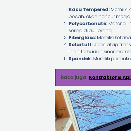
Kaca Tempered:
Memiliki
pecah, akan hancur menjadi
Polycarbonate:
Material i
sering dilalui orang.
Fiberglass:
Memiliki ketah
Solartuff:
Jenis atap tran
lebih terhadap sinar matah
Spandek:
Memiliki permuka
baca juga
Kontraktor & Ap