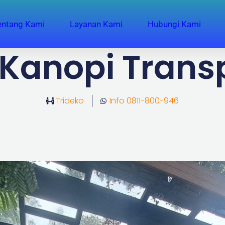
entang Kami
Layanan Kami
Hubungi Kami
 Kanopi Trans
Trideko
Info 0811-800-946