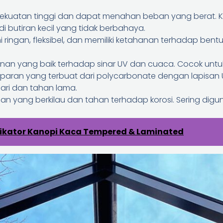
 kekuatan tinggi dan dapat menahan beban yang berat. Ka
 butiran kecil yang tidak berbahaya.
ni ringan, fleksibel, dan memiliki ketahanan terhadap ben
anan yang baik terhadap sinar UV dan cuaca. Cocok untuk
sparan yang terbuat dari polycarbonate dengan lapisan
ari dan tahan lama.
an yang berkilau dan tahan terhadap korosi. Sering digu
likator Kanopi Kaca Tempered & Laminated